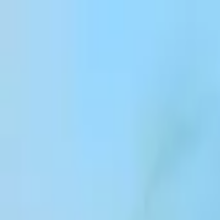
Passer au contenu
Products
Solutions
Customers
Resources
Enterprise
Pricing
Se connecter
Inscrivez-vous
Contactez-nous
Se connecter
Aperçus
Qu'est-ce que l'IA conversationnelle ?