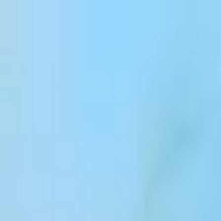
コンテンツにスキップ
Products
Solutions
Customers
Resources
Enterprise
Pricing
ログイン
サインアップ
お問い合わせ
ログイン
ElevenCreative
プラットフォーム
モデル
ドキュメント
カスタマー
料金