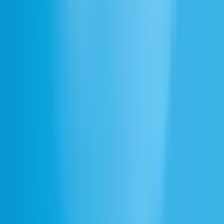
生成したい音を説明してください
元気な女の子の笑い声
子どもの無邪気な笑い声
ティーンの女の子の笑い声