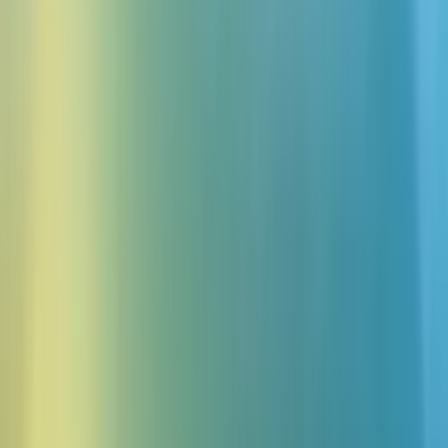
100万人以上のユーザーに信頼されています・無料で始めら
れます