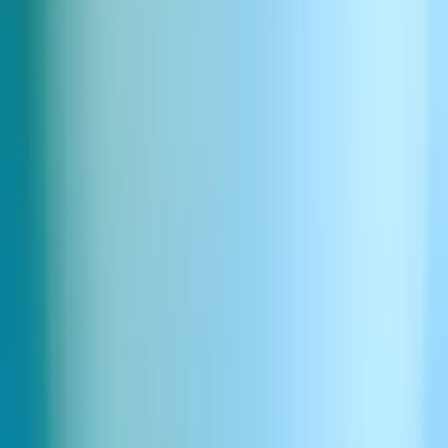
グループの集まりでの女の子の心からの笑い声、喜びに満ち
ている