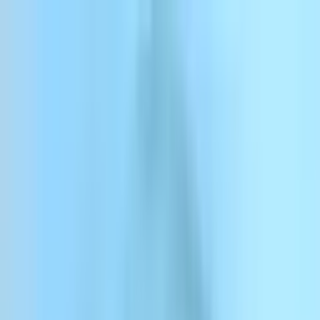
コンテンツにスキップ
Products
Solutions
Customers
Resources
Enterprise
Pricing
ログイン
サインアップ
お問い合わせ
ログイン
ElevenCreative
プラットフォーム
モデル
ドキュメント
カスタマー
料金