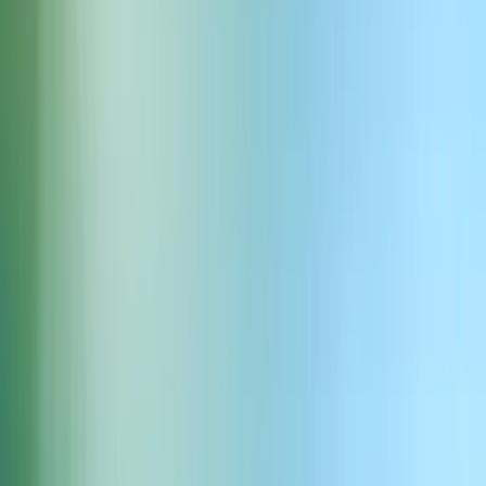
ジョークの後に女の子が照れながらクスクス笑う、甘くて愛
らしい
ダウンロード