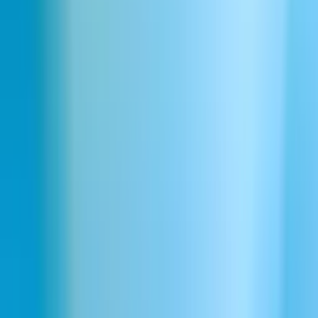
面白いいたずら中の女の子の甲高い笑い声、遊び心がありユ
ニーク
ダウンロード