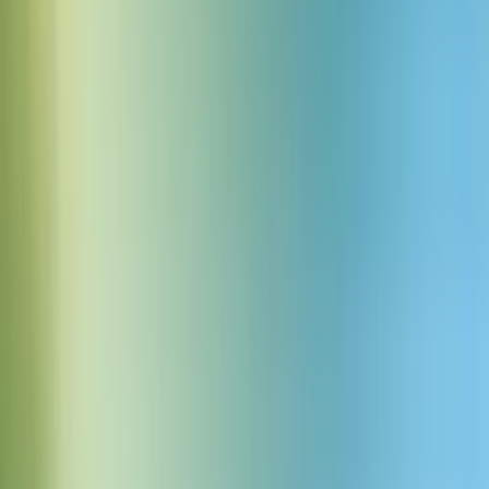
面白い話を共有する女の子の柔らかな笑い声、暖かくて親し
みやすい
ダウンロード