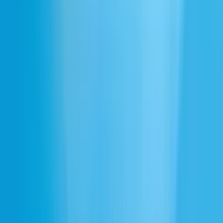
幸せと楽しさが響く、女の子の本物の笑い声
ダウンロード
お探しのものが見つかりませんか？ご自分で生成しましょ
う。
必要な内容を入力すると、AIがぴったりのサウンドエフェ
クトを生成します。