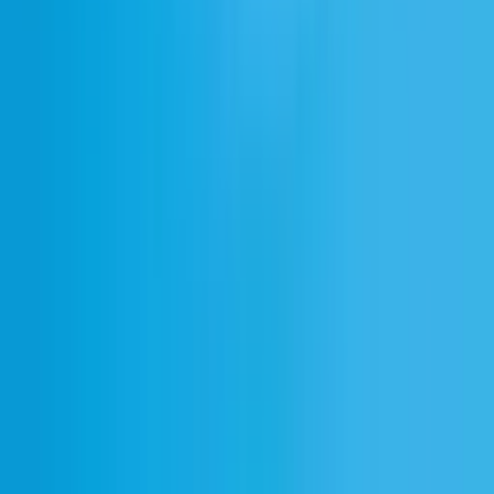
女性が笑っている
女の子の叫び声
女の子
ボイス
よくある質問
カスタム笑う女の子サウンドエフェクトを作成できますか？
これらの笑う女の子サウンドエフェクトを使用する際にソースをクレジ