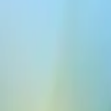
ElevenCreative
平台
模型
文档
客户
价格
变声
变声器