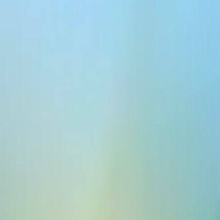
ElevenCreative
平台
模型
文档
客户
价格
变声
变声器