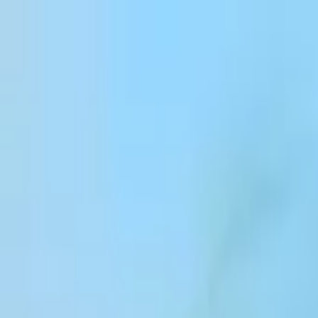
Direkt zum Inhalt
Products
Solutions
Customers
Resources
Enterprise
Pricing
Anmelden
Registrieren
Kontakt
Anmelden