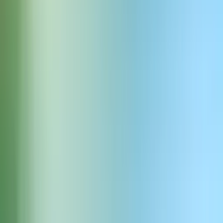
Voz grave Papai Noel