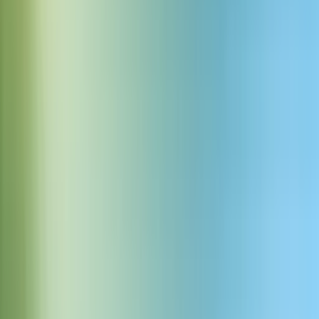
Riso infantil sinos trenó
Baixar