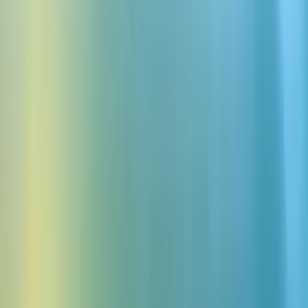
Escolha entre centenas de efeitos sonoros de Sinos de Natal de alta
qualidade ou gere seus próprios efeitos sonoros gratuitamente. Baixe
sons e ruídos de Sinos de Natal - perfeitos para criar mesas de som
ou projetos de áudio
Crie Efeitos Sonoros Personalizados Gratuitamente
Entrar com o
Google