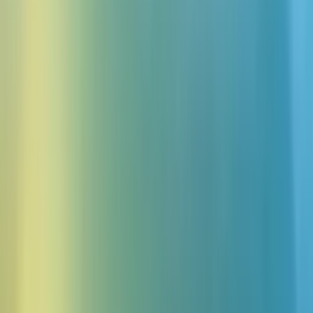
Confiado por mais de 1 milhão de usuários • Comece grátis