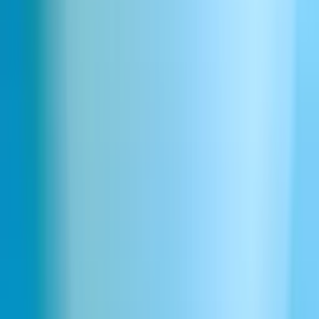
Amigos animados sinos risadas
Baixar