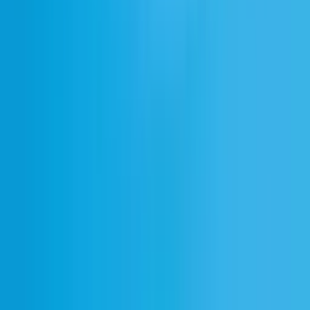
Crie com o áudio de IA da mais alta qualidade
Inscreva-se
Portuguese
ElevenCreative
Transformar Texto em Áudio
Speech to Text
Modificador de Voz IA
Efeitos Sonoros
Clonar Voz com IA
Isolador de Voz
Gerador de música com IA