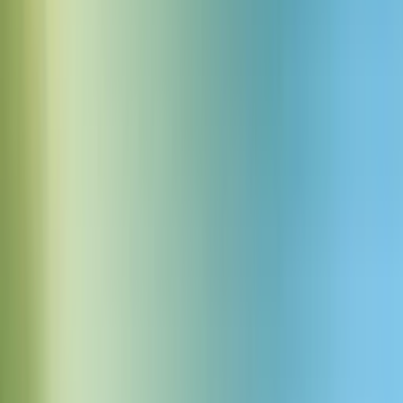
Sinos igreja voz feminina
Baixar