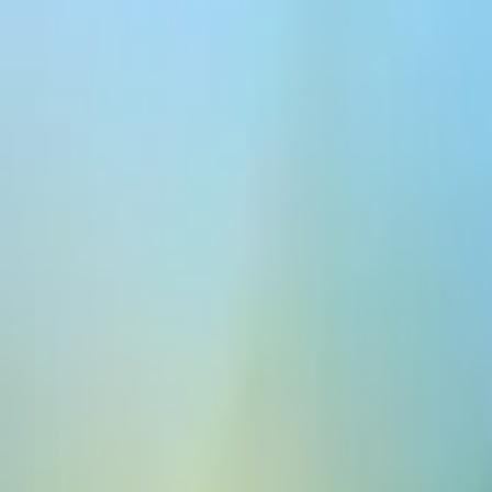
ElevenCreative
플랫폼
모델
문서
고객
가격
무료로 생성하기