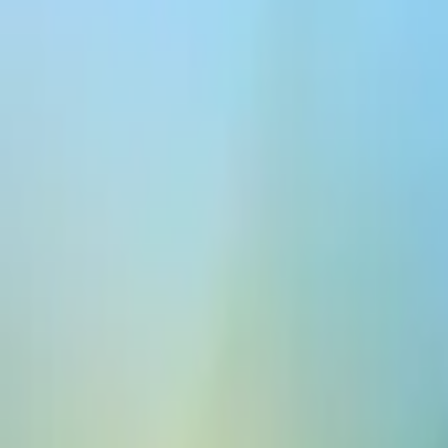
ElevenCreative
플랫폼
모델
문서
고객
가격
무료로 생성하기