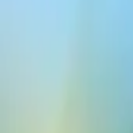
ElevenCreative
플랫폼
모델
문서
고객
가격
무료로 생성하기