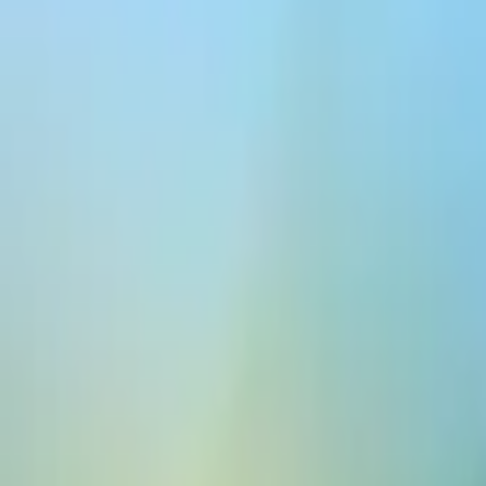
ElevenCreative
플랫폼
모델
문서
고객
가격
무료로 생성하기