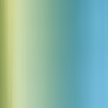
Susurro tenebroso crujido
Descargar