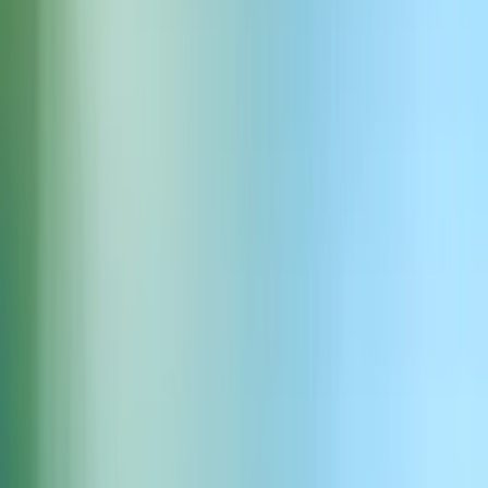
Grito reloj tic tac
Descargar