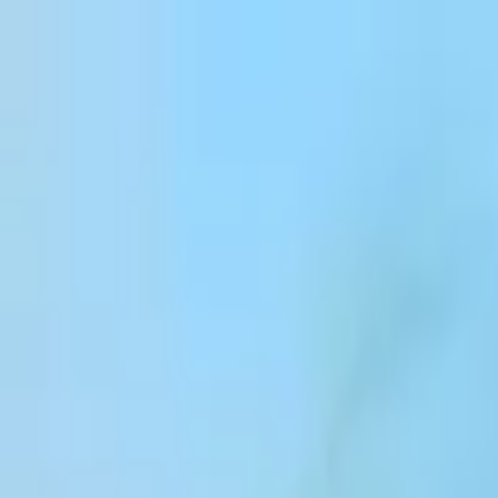
Salta al contenido
Products
Solutions
Customers
Resources
Enterprise
Pricing
Inicia sesión
Regístrate
Contactar ventas
Inicia sesión