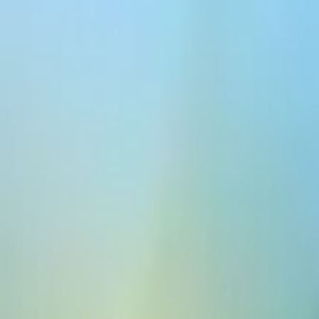
Platforma
Modele
Dokumentacja
Klienci
Cennik
Stwórz za darmo