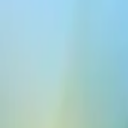
Plattform
Modeller
Dokumentation
Kunder
Priser
Utforska röster
Logga in med Google
Voice Library