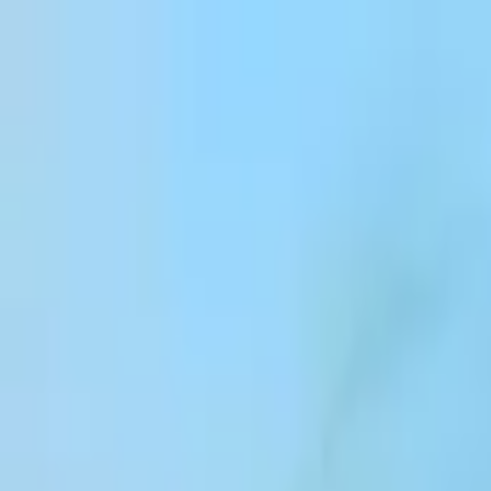
Salta al contenuto
Products
Solutions
Customers
Resources
Enterprise
Pricing
Accedi
Registrati
Contattaci
Accedi
Contatta il reparto vendite
Scopri di più
Blog