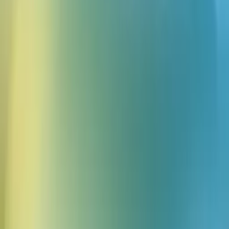
Lovable & ElevenLabs
Categoria
Product
Data
5 de ago. de 2026
How we coach hundreds of sales reps with AI-
powered roleplay
Categoria
Resources
Data
13 de mai. de 2026
Explore artigos da equipe ElevenLabs
Todos os posts
Reaching Learners Everywhere: How TAP uses